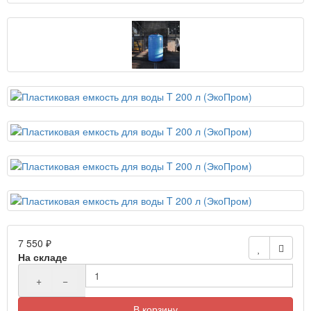
7 550 ₽
На складе
+
−
В корзину