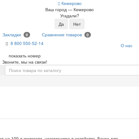
Кемерово
Ваш город —
Кемерово
Угадали?
Закладки
Сравнение товаров
0
0
8 800 5
50-52-14
О нас
показать номер
Звоните, мы на связи!
 на 100 л жидкости, незаменима в хозяйстве. Бочка для..